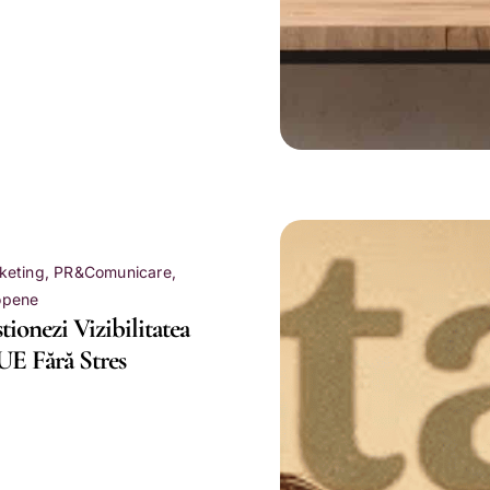
keting
,
PR&Comunicare
,
opene
ionezi Vizibilitatea
UE Fără Stres