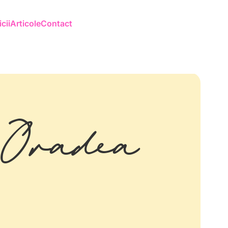
cii
Articole
Contact
 Oradea