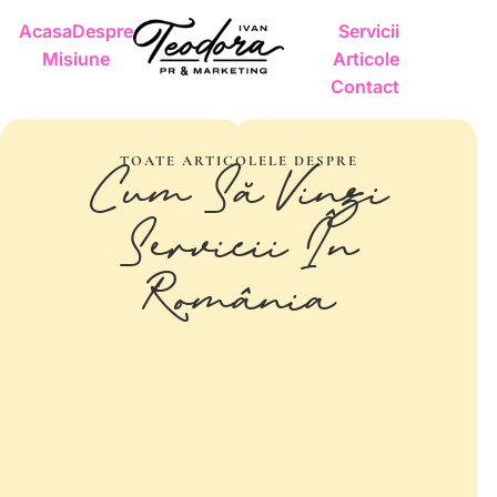
Acasa
Despre
Servicii
Misiune
Articole
Contact
TOATE ARTICOLELE DESPRE
Cum Să Vinzi
Servicii În
România