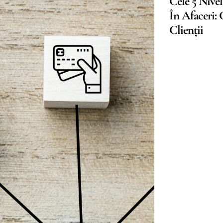
Cele 5 Nivel
În Afaceri:
Clienții