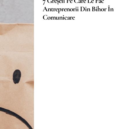
7 Greșeli Pe Care Le Fac
Antreprenorii Din Bihor În
Comunicare