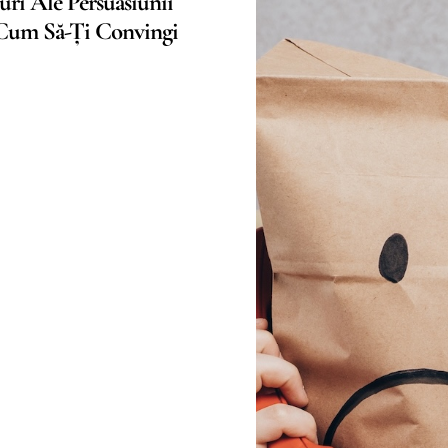
uri Ale Persuasiunii
 Cum Să-Ți Convingi