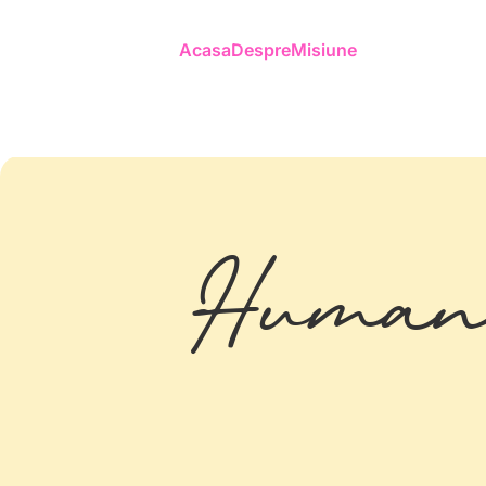
Acasa
Despre
Misiune
Human 